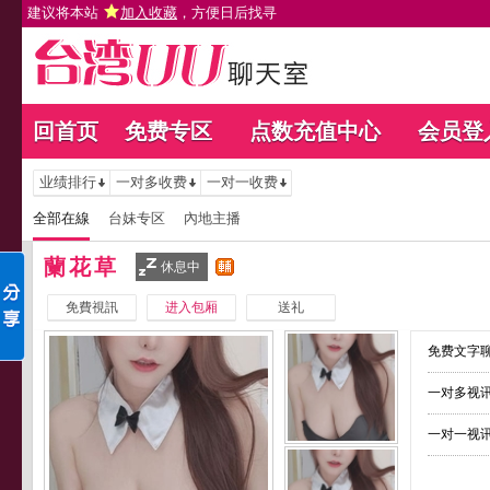
建议将本站
加入收藏
，方便日后找寻
回首页
免费专区
点数充值中心
会员登
业绩排行
一对多收费
一对一收费
全部在線
台妹专区
內地主播
蘭花草
休息中
免費視訊
进入包厢
送礼
免费文字聊
一对多视讯
一对一视讯